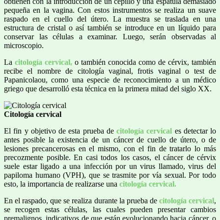
obtienen con la introducción de un cepillo y una espátula demasiado
pequeña en la vagina. Con estos instrumentos se realiza un suave
raspado en el cuello del útero. La muestra se traslada en una
estructura de cristal o así también se introduce en un líquido para
conservar las células a examinar. Luego, serán observadas al
microscopio.
La
citología cervical,
o también conocida como de cérvix, también
recibe el nombre de citología vaginal, frotis vaginal o test de
Papanicolaou, como una especie de reconocimiento a un médico
griego que desarrolló esta técnica en la primera mitad del siglo XX.
Citología cervical
El fin y objetivo de esta prueba de
citología cervical
es detectar lo
antes posible la existencia de un cáncer de cuello de útero, o de
lesiones precancerosas en el mismo, con el fin de tratarlo lo más
precozmente posible. En casi todos los casos, el cáncer de cérvix
suele estar ligado a una infección por un virus llamado, virus del
papiloma humano (VPH), que se trasmite por vía sexual. Por todo
esto, la importancia de realizarse una
citología cervical.
En el raspado, que se realiza durante la prueba de
citología cervical
,
se recogen estas células, las cuales pueden presentar cambios
premalignos, indicativos de que están evolucionando hacia cáncer, o