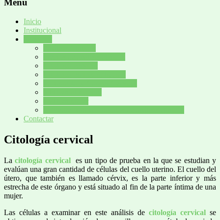
Menú
Inicio
Institucional
Servicios
Análisis Clínicos
Precios de análisis clínicos
Citología cervical
Citología en medio líquido
Papanicolaou Cancer Cervical
VPH en el hombre
PVH en mujer
Software para laboratorios de análisis clínicos
Contactar
Citología cervical
La
citología cervical
es un tipo de prueba en la que se estudian y
evalúan una gran cantidad de células del cuello uterino. El cuello del
útero, que también es llamado cérvix, es la parte inferior y más
estrecha de este órgano y está situado al fin de la parte íntima de una
mujer.
Las células a examinar en este análisis de
citología cervical
se