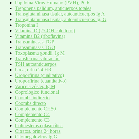
Papiloma Virus Humano (PVH), PCR
Treponena palidum, anticuerpos totales
Transglutaminasa tisular, autoanticuerpos Ig A
Transglutaminasa tisular, autoanticuerpos Ig, G
Troponina I
Vitamina D (25-OH calciferol)
Vitamina B2 (riboflavina)
Transaminasas TGP
Transaminasas TGO
Toxoplasma gondii, Ig M
Transferrina saturación
TSH autoanticuerpos
Urea, orina 24 HR
Uroporfirina (cualitativo)
Uroporfirina (cuantitativo)
Varicela zóster, Ig M
Coprológico funcional
Coombs indirecto
Coombs directo
Complemento CH50
Complemento C4
Complemento C3
Colinesterasa plasmática
Citratos, orina 24 horas
Citomegalovirus Ig G