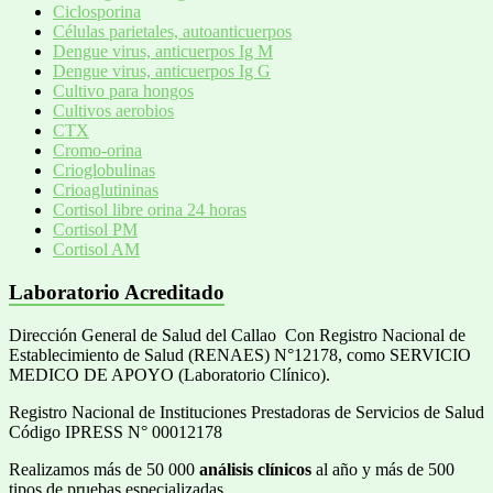
Ciclosporina
Células parietales, autoanticuerpos
Dengue virus, anticuerpos Ig M
Dengue virus, anticuerpos Ig G
Cultivo para hongos
Cultivos aerobios
CTX
Cromo-orina
Crioglobulinas
Crioaglutininas
Cortisol libre orina 24 horas
Cortisol PM
Cortisol AM
Laboratorio Acreditado
Dirección General de Salud del Callao Con Registro Nacional de
Establecimiento de Salud (RENAES) N°12178, como SERVICIO
MEDICO DE APOYO (Laboratorio Clínico).
Registro Nacional de Instituciones Prestadoras de Servicios de Salud
Código IPRESS N° 00012178
Realizamos más de 50 000
análisis clínicos
al año y más de 500
tipos de pruebas especializadas.