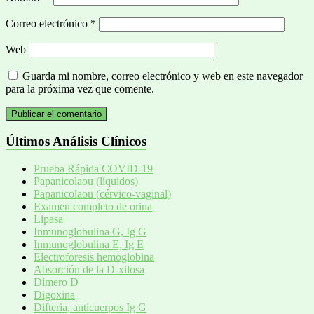
Correo electrónico
*
Web
Guarda mi nombre, correo electrónico y web en este navegador
para la próxima vez que comente.
Últimos Análisis Clínicos
Prueba Rápida COVID-19
Papanicolaou (líquidos)
Papanicolaou (cérvico-vaginal)
Examen completo de orina
Lipasa
Inmunoglobulina G, Ig G
Inmunoglobulina E, Ig E
Electroforesis hemoglobina
Absorción de la D-xilosa
Dímero D
Digoxina
Difteria, anticuerpos Ig G