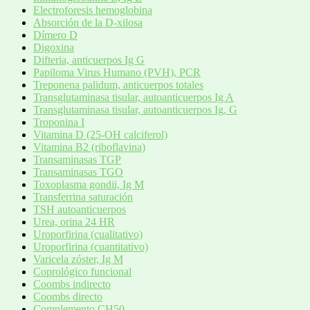
Electroforesis hemoglobina
Absorción de la D-xilosa
Dímero D
Digoxina
Difteria, anticuerpos Ig G
Papiloma Virus Humano (PVH), PCR
Treponena palidum, anticuerpos totales
Transglutaminasa tisular, autoanticuerpos Ig A
Transglutaminasa tisular, autoanticuerpos Ig, G
Troponina I
Vitamina D (25-OH calciferol)
Vitamina B2 (riboflavina)
Transaminasas TGP
Transaminasas TGO
Toxoplasma gondii, Ig M
Transferrina saturación
TSH autoanticuerpos
Urea, orina 24 HR
Uroporfirina (cualitativo)
Uroporfirina (cuantitativo)
Varicela zóster, Ig M
Coprológico funcional
Coombs indirecto
Coombs directo
Complemento CH50