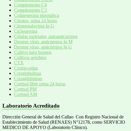
Complemento C4
Complemento C3
Colinesterasa plasmática
Citratos, orina 24 horas
Citomegalovirus Ig G
Ciclosporina
Células parietales, autoanticuerpos
Dengue virus, anticuerpos Ig M
Dengue virus, anticuerpos Ig G
Cultivo para hongos
Cultivos aerobios
CTX
Cromo-orina
Crioglobulinas
Crioaglutininas
Cortisol libre orina 24 horas
Cortisol PM
Cortisol AM
Laboratorio Acreditado
Dirección General de Salud del Callao Con Registro Nacional de
Establecimiento de Salud (RENAES) N°12178, como SERVICIO
MEDICO DE APOYO (Laboratorio Clínico).