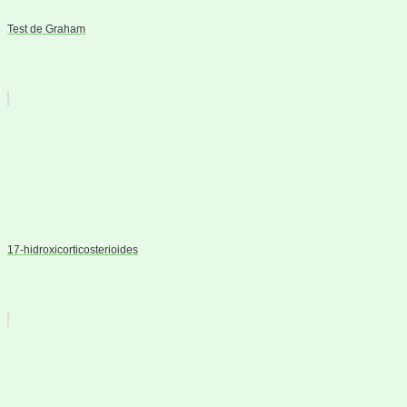
Test de Graham
17-hidroxicorticosterioides