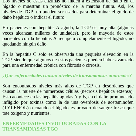
Los niveles de estas enzimas no miden a extensión de daño en el
hígado o muestran un pronóstico de la marcha futura. Así, los
niveles de TGP no pueden ser usados para determinar el grado de
daño hepático o indicar el futuro.
En pacientes con hepatitis A aguda, la TGP es muy alta (algunas
veces alcanzan millares de unidades), pero la mayoría de estos
pacientes con la hepatitis A recupera completamente el hígado, no
quedando ningún daño.
En la hepatitis C solo es observada una pequeña elevación en la
TGP, siendo que algunos de estos pacientes pueden haber avanzado
para una enfermedad crónica con fibrosis o cirrosis.
¿Que enfermedades causan niveles de transaminasas anormales?
Son encontrados niveles más altos de TGP en desórdenes que
causan la muerte de numerosas células (necrosis hepática extensa).
Esto acontece en las hepatitis agudas A y B, en el daño pronunciado
infligido por toxinas como la de una overdosis de acetaminofen
(TYLENOL) o cuando el hígado es privado de sangre fresca que
trae oxigeno y nutrientes.
ENFERMEDADES INVOLUCRADAS CON LA
TRANSAMINASAS TGO