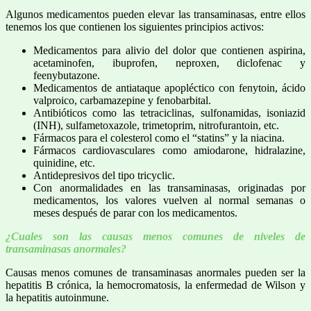
Algunos medicamentos pueden elevar las transaminasas, entre ellos
tenemos los que contienen los siguientes principios activos:
Medicamentos para alivio del dolor que contienen aspirina,
acetaminofen, ibuprofen, neproxen, diclofenac y
feenybutazone.
Medicamentos de antiataque apopléctico con fenytoin, ácido
valproico, carbamazepine y fenobarbital.
Antibióticos como las tetraciclinas, sulfonamidas, isoniazid
(INH), sulfametoxazole, trimetoprim, nitrofurantoin, etc.
Fármacos para el colesterol como el “statins” y la niacina.
Fármacos cardiovasculares como amiodarone, hidralazine,
quinidine, etc.
Antidepresivos del tipo tricyclic.
Con anormalidades en las transaminasas, originadas por
medicamentos, los valores vuelven al normal semanas o
meses después de parar con los medicamentos.
¿Cuales son las causas menos comunes de niveles de
transaminasas anormales?
Causas menos comunes de transaminasas anormales pueden ser la
hepatitis B crónica, la hemocromatosis, la enfermedad de Wilson y
la hepatitis autoinmune.