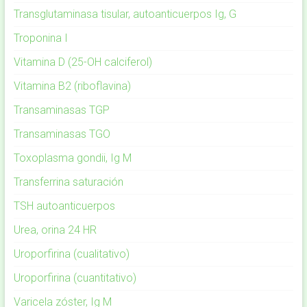
Transglutaminasa tisular, autoanticuerpos Ig, G
Troponina I
Vitamina D (25-OH calciferol)
Vitamina B2 (riboflavina)
Transaminasas TGP
Transaminasas TGO
Toxoplasma gondii, Ig M
Transferrina saturación
TSH autoanticuerpos
Urea, orina 24 HR
Uroporfirina (cualitativo)
Uroporfirina (cuantitativo)
Varicela zóster, Ig M