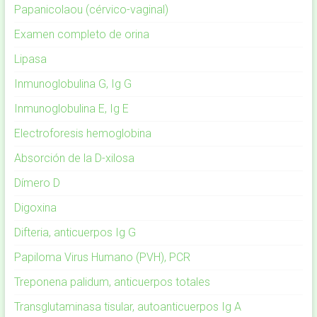
Papanicolaou (cérvico-vaginal)
Examen completo de orina
Lipasa
Inmunoglobulina G, Ig G
Inmunoglobulina E, Ig E
Electroforesis hemoglobina
Absorción de la D-xilosa
Dímero D
Digoxina
Difteria, anticuerpos Ig G
Papiloma Virus Humano (PVH), PCR
Treponena palidum, anticuerpos totales
Transglutaminasa tisular, autoanticuerpos Ig A