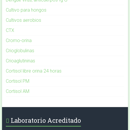
Cultivo para hongos
Cultivos aerobios
CTX
Cromo-orina
Crioglobulinas
Crioaglutininas
Cortisol libre orina 24 horas
Cortisol PM
Cortisol AM
Laboratorio Acreditado