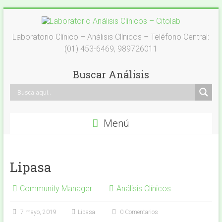
Saltar
al
Laboratorio
contenido
Laboratorio Clínico – Análisis Clínicos – Teléfono Central:
(01) 453-6469, 989726011
Análisis
Clínicos
Buscar Análisis
–
Citolab
Menú
Análisis
Clínicos
Lipasa
Community Manager
Análisis Clínicos
7 mayo, 2019
Lipasa
0 Comentarios