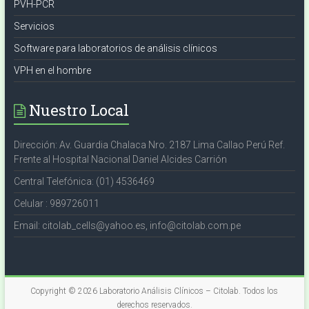
PVH-PCR
Servicios
Software para laboratorios de análisis clínicos
VPH en el hombre
Nuestro Local
Dirección: Av. Guardia Chalaca Nro. 2187 Lima Callao Perú Ref.
Frente al Hospital Nacional Daniel Alcides Carrión
Central Telefónica: (01) 4536469
Celular : 989726011
Email: citolab_cells@yahoo.es, info@citolab.com.pe
Copyright © 2026
Laboratorio Análisis Clínicos – Citolab
. Todos los
derechos reservados.