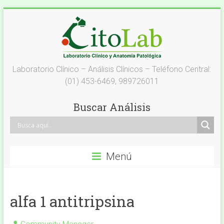
Saltar
al
contenido
Laboratorio
Laboratorio Clínico – Análisis Clínicos – Teléfono Central:
(01) 453-6469, 989726011
Análisis
Clínicos
Buscar Análisis
–
Citolab
Menú
Análisis
Clínicos
alfa 1 antitripsina