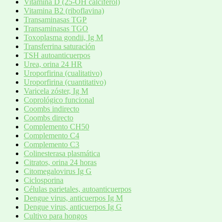
Vitamina D (25-OH calciferol)
Vitamina B2 (riboflavina)
Transaminasas TGP
Transaminasas TGO
Toxoplasma gondii, Ig M
Transferrina saturación
TSH autoanticuerpos
Urea, orina 24 HR
Uroporfirina (cualitativo)
Uroporfirina (cuantitativo)
Varicela zóster, Ig M
Coprológico funcional
Coombs indirecto
Coombs directo
Complemento CH50
Complemento C4
Complemento C3
Colinesterasa plasmática
Citratos, orina 24 horas
Citomegalovirus Ig G
Ciclosporina
Células parietales, autoanticuerpos
Dengue virus, anticuerpos Ig M
Dengue virus, anticuerpos Ig G
Cultivo para hongos