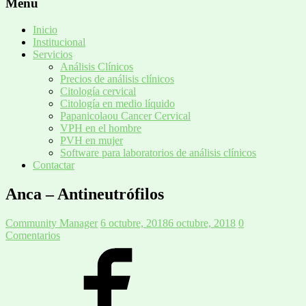
Menú
Inicio
Institucional
Servicios
Análisis Clínicos
Precios de análisis clínicos
Citología cervical
Citología en medio líquido
Papanicolaou Cancer Cervical
VPH en el hombre
PVH en mujer
Software para laboratorios de análisis clínicos
Contactar
Anca – Antineutrófilos
Community Manager
6 octubre, 2018
6 octubre, 2018
0
Comentarios