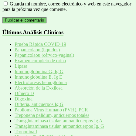
Guarda mi nombre, correo electrónico y web en este navegador
para la próxima vez que comente.
Últimos Análisis Clínicos
Prueba Rápida COVID-19
Papanicolaou (líquidos)
Papanicolaou (cérvico-vaginal)
Examen completo de orina
Lipasa
Inmunoglobulina G, Ig G
Inmunoglobulina E, Ig E
Electroforesis hemoglobina
Absorción de la D-xilosa
Dímero D
Digoxina
Difteria, anticuerpos Ig G
Papiloma Virus Humano (PVH), PCR
Treponena palidum, anticuerpos totales
Transglutaminasa tisular, autoanticuerpos Ig A
Transglutaminasa tisular, autoanticuerpos Ig, G
Troponina I