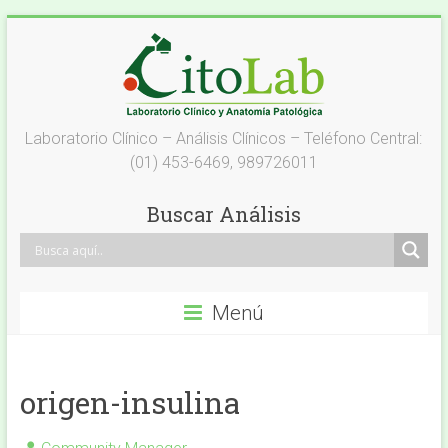
Saltar
al
contenido
Laboratorio
Laboratorio Clínico – Análisis Clínicos – Teléfono Central:
(01) 453-6469, 989726011
Análisis
Clínicos
Buscar Análisis
–
Citolab
Menú
Análisis
Clínicos
origen-insulina