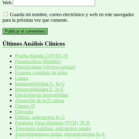
Web
Guarda mi nombre, correo electrónico y web en este navegador
para la próxima vez que comente.
Últimos Análisis Clínicos
Prueba Rápida COVID-19
Papanicolaou (líquidos)
Papanicolaou (cérvico-vaginal)
Examen completo de orina
Lipasa
Inmunoglobulina G, Ig G
Inmunoglobulina E, Ig E
Electroforesis hemoglobina
Absorción de la D-xilosa
Dímero D
Digoxina
Difteria, anticuerpos Ig G
Papiloma Virus Humano (PVH), PCR
Treponena palidum, anticuerpos totales
Transglutaminasa tisular, autoanticuerpos Ig A