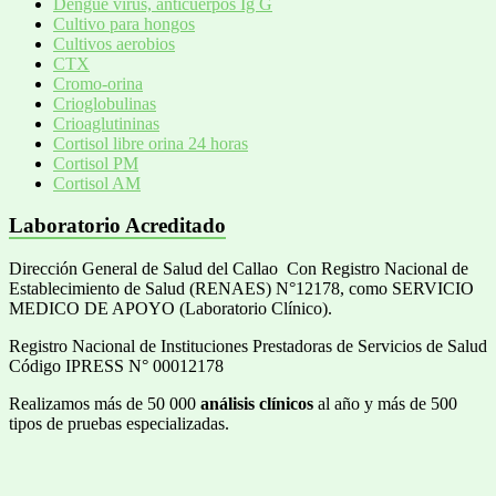
Dengue virus, anticuerpos Ig G
Cultivo para hongos
Cultivos aerobios
CTX
Cromo-orina
Crioglobulinas
Crioaglutininas
Cortisol libre orina 24 horas
Cortisol PM
Cortisol AM
Laboratorio Acreditado
Dirección General de Salud del Callao Con Registro Nacional de
Establecimiento de Salud (RENAES) N°12178, como SERVICIO
MEDICO DE APOYO (Laboratorio Clínico).
Registro Nacional de Instituciones Prestadoras de Servicios de Salud
Código IPRESS N° 00012178
Realizamos más de 50 000
análisis clínicos
al año y más de 500
tipos de pruebas especializadas.