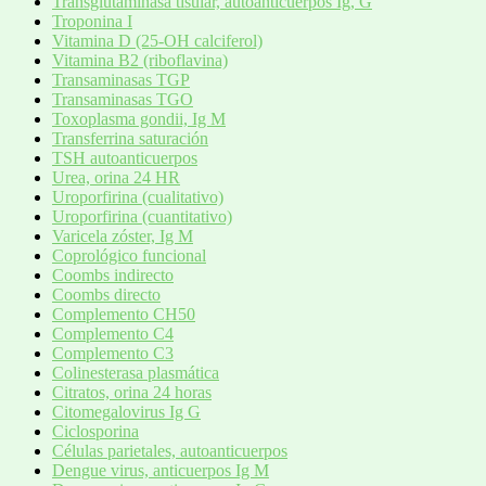
Transglutaminasa tisular, autoanticuerpos Ig, G
Troponina I
Vitamina D (25-OH calciferol)
Vitamina B2 (riboflavina)
Transaminasas TGP
Transaminasas TGO
Toxoplasma gondii, Ig M
Transferrina saturación
TSH autoanticuerpos
Urea, orina 24 HR
Uroporfirina (cualitativo)
Uroporfirina (cuantitativo)
Varicela zóster, Ig M
Coprológico funcional
Coombs indirecto
Coombs directo
Complemento CH50
Complemento C4
Complemento C3
Colinesterasa plasmática
Citratos, orina 24 horas
Citomegalovirus Ig G
Ciclosporina
Células parietales, autoanticuerpos
Dengue virus, anticuerpos Ig M