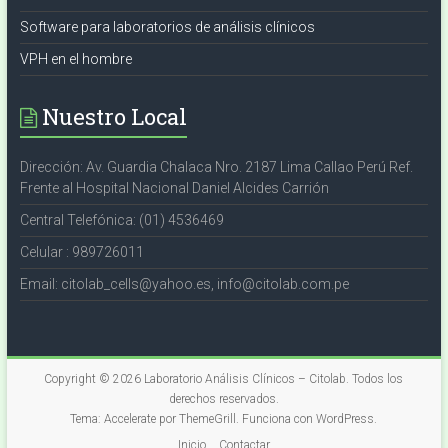
Software para laboratorios de análisis clínicos
VPH en el hombre
Nuestro Local
Dirección: Av. Guardia Chalaca Nro. 2187 Lima Callao Perú Ref.
Frente al Hospital Nacional Daniel Alcides Carrión
Central Telefónica: (01) 4536469
Celular : 989726011
Email: citolab_cells@yahoo.es, info@citolab.com.pe
Copyright © 2026
Laboratorio Análisis Clínicos – Citolab
. Todos los
derechos reservados.
Tema:
Accelerate
por ThemeGrill. Funciona con
WordPress
.
Inicio
Contactar