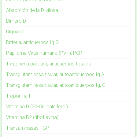
Absorción de la D-xilosa
Dímero D
Digoxina
Difteria, anticuerpos Ig G
Papiloma Virus Humano (PVH), PCR
Treponena palidum, anticuerpos totales
Transglutaminasa tisular, autoanticuerpos Ig A
Transglutaminasa tisular, autoanticuerpos Ig, G
Troponina I
Vitamina D (25-OH calciferol)
Vitamina B2 (riboflavina)
Transaminasas TGP