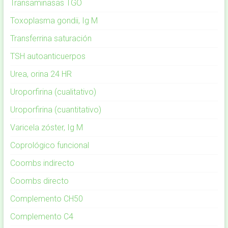
Transaminasas TGO
Toxoplasma gondii, Ig M
Transferrina saturación
TSH autoanticuerpos
Urea, orina 24 HR
Uroporfirina (cualitativo)
Uroporfirina (cuantitativo)
Varicela zóster, Ig M
Coprológico funcional
Coombs indirecto
Coombs directo
Complemento CH50
Complemento C4