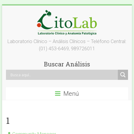
Saltar
al
contenido
Laboratorio
Laboratorio Clínico – Análisis Clínicos – Teléfono Central:
(01) 453-6469, 989726011
Análisis
Clínicos
Buscar Análisis
–
Citolab
Menú
Análisis
Clínicos
1