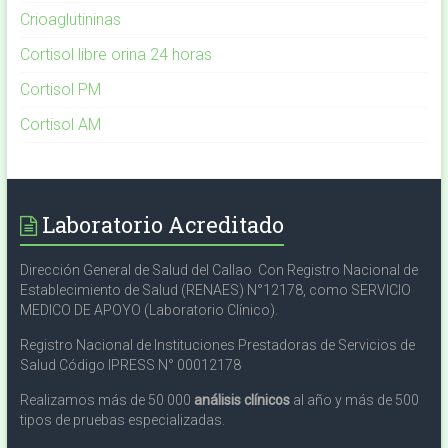
Crioaglutininas
Cortisol libre orina 24 horas
Cortisol PM
Cortisol AM
Laboratorio Acreditado
Dirección General de Salud del Callao Con Registro Nacional de
Establecimiento de Salud (RENAES) N°12178, como SERVICIO
MEDICO DE APOYO (Laboratorio Clínico).
Registro Nacional de Instituciones Prestadoras de Servicios de
Salud Código IPRESS N° 00012178
Realizamos más de 50 000
análisis clínicos
al año y más de 500
tipos de pruebas especializadas.