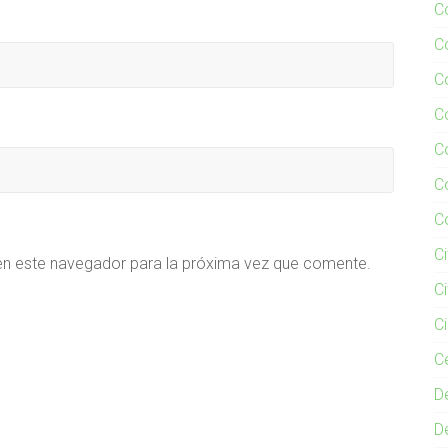
C
C
C
C
C
C
C
Ci
en este navegador para la próxima vez que comente.
C
C
C
D
D