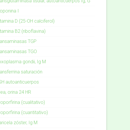
ansglutaminasa tisular, autoanticuerpos Ig, G
roponina I
tamina D (25-OH calciferol)
tamina B2 (riboflavina)
ransaminasas TGP
ransaminasas TGO
oxoplasma gondii, Ig M
ansferrina saturación
SH autoanticuerpos
rea, orina 24 HR
oporfirina (cualitativo)
oporfirina (cuantitativo)
ricela zóster, Ig M