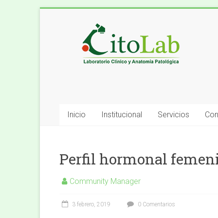
Saltar
al
Laboratorio
contenido
Análisis
Clínicos
–
Citolab
Inicio
Institucional
Servicios
Con
Análisis
Clínicos
Perfil hormonal femen
Community Manager
3 febrero, 2019
0 Comentarios