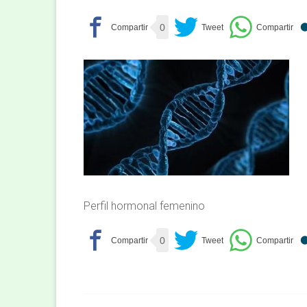
0
Perfil hormonal femenino
0