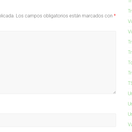
Tr
T
blicada.
Los campos obligatorios están marcados con
*
Vi
Vi
T
T
T
Tr
T
U
Ur
Ur
Va