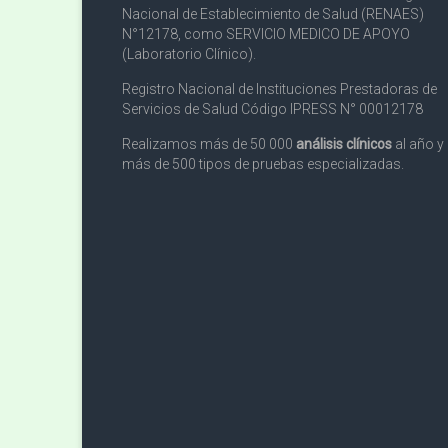
Nacional de Establecimiento de Salud (RENAES)
N°12178, como SERVICIO MEDICO DE APOYO
(Laboratorio Clínico).
Registro Nacional de Instituciones Prestadoras de
Servicios de Salud Código IPRESS N° 00012178
Realizamos más de 50 000
análisis clínicos
al año y
más de 500 tipos de pruebas especializadas.