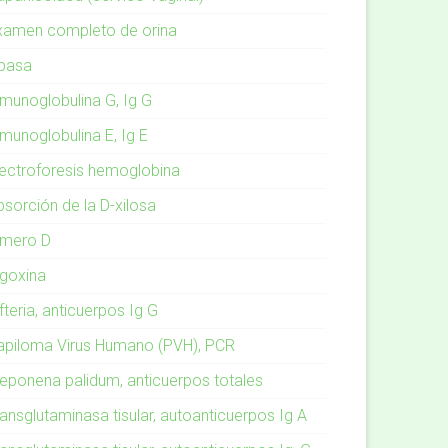
xamen completo de orina
ipasa
nmunoglobulina G, Ig G
nmunoglobulina E, Ig E
lectroforesis hemoglobina
bsorción de la D-xilosa
ímero D
igoxina
fteria, anticuerpos Ig G
apiloma Virus Humano (PVH), PCR
reponena palidum, anticuerpos totales
ansglutaminasa tisular, autoanticuerpos Ig A