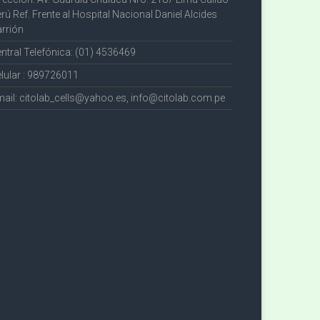
rú Ref. Frente al Hospital Nacional Daniel Alcides
rrión
ntral Telefónica: (01) 4536469
lular : 989726011
ail: citolab_cells@yahoo.es, info@citolab.com.pe