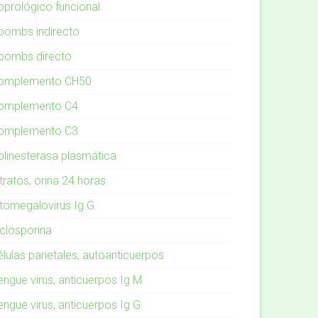
oprológico funcional
oombs indirecto
oombs directo
omplemento CH50
omplemento C4
omplemento C3
olinesterasa plasmática
tratos, orina 24 horas
itomegalovirus Ig G
iclosporina
élulas parietales, autoanticuerpos
engue virus, anticuerpos Ig M
engue virus, anticuerpos Ig G