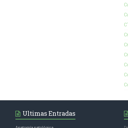
C
C
C
C
C
Cr
Co
C
C
Ultimas Entradas
Anatomía patológica
Di