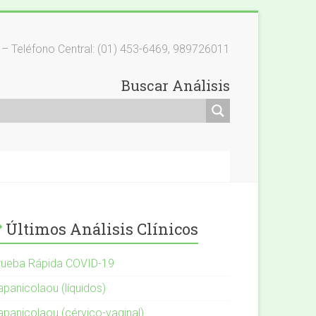
os – Teléfono Central: (01) 453-6469, 989726011
Buscar Análisis
Últimos Análisis Clínicos
rueba Rápida COVID-19
apanicolaou (líquidos)
apanicolaou (cérvico-vaginal)