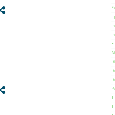
E
L
I
I
E
A
D
D
Di
P
T
Tr