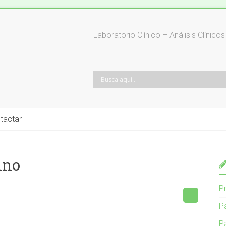
Laboratorio Clínico – Análisis Clínic
tactar
ino
P
P
P