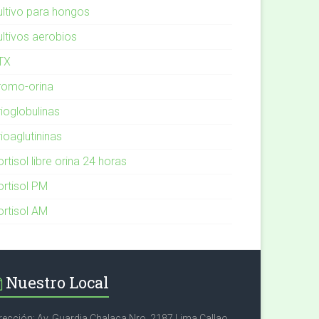
ultivo para hongos
ultivos aerobios
TX
romo-orina
rioglobulinas
ioaglutininas
rtisol libre orina 24 horas
ortisol PM
ortisol AM
Nuestro Local
rección: Av. Guardia Chalaca Nro. 2187 Lima Callao