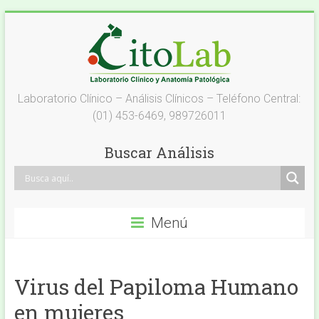
Saltar
al
contenido
Laboratorio
Laboratorio Clínico – Análisis Clínicos – Teléfono Central:
(01) 453-6469, 989726011
Análisis
Clínicos
Buscar Análisis
–
Citolab
Menú
Análisis
Clínicos
Virus del Papiloma Humano
en mujeres