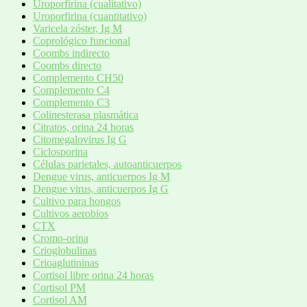
Uroporfirina (cualitativo)
Uroporfirina (cuantitativo)
Varicela zóster, Ig M
Coprológico funcional
Coombs indirecto
Coombs directo
Complemento CH50
Complemento C4
Complemento C3
Colinesterasa plasmática
Citratos, orina 24 horas
Citomegalovirus Ig G
Ciclosporina
Células parietales, autoanticuerpos
Dengue virus, anticuerpos Ig M
Dengue virus, anticuerpos Ig G
Cultivo para hongos
Cultivos aerobios
CTX
Cromo-orina
Crioglobulinas
Crioaglutininas
Cortisol libre orina 24 horas
Cortisol PM
Cortisol AM