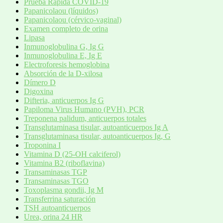
Prueba Rápida COVID-19
Papanicolaou (líquidos)
Papanicolaou (cérvico-vaginal)
Examen completo de orina
Lipasa
Inmunoglobulina G, Ig G
Inmunoglobulina E, Ig E
Electroforesis hemoglobina
Absorción de la D-xilosa
Dímero D
Digoxina
Difteria, anticuerpos Ig G
Papiloma Virus Humano (PVH), PCR
Treponena palidum, anticuerpos totales
Transglutaminasa tisular, autoanticuerpos Ig A
Transglutaminasa tisular, autoanticuerpos Ig, G
Troponina I
Vitamina D (25-OH calciferol)
Vitamina B2 (riboflavina)
Transaminasas TGP
Transaminasas TGO
Toxoplasma gondii, Ig M
Transferrina saturación
TSH autoanticuerpos
Urea, orina 24 HR