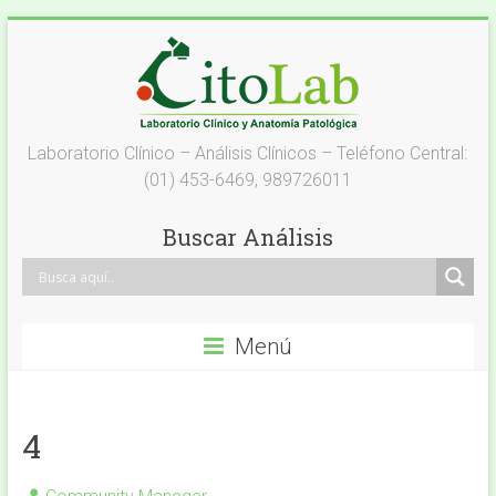
Saltar
al
contenido
Laboratorio
Laboratorio Clínico – Análisis Clínicos – Teléfono Central:
(01) 453-6469, 989726011
Análisis
Clínicos
Buscar Análisis
–
Citolab
Menú
Análisis
Clínicos
4