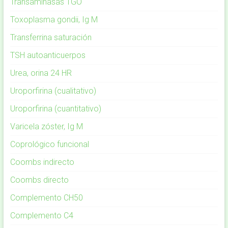
Transaminasas TGO
Toxoplasma gondii, Ig M
Transferrina saturación
TSH autoanticuerpos
Urea, orina 24 HR
Uroporfirina (cualitativo)
Uroporfirina (cuantitativo)
Varicela zóster, Ig M
Coprológico funcional
Coombs indirecto
Coombs directo
Complemento CH50
Complemento C4