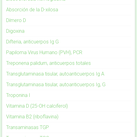
Absorción de la D-xilosa
Dímero D
Digoxina
Difteria, anticuerpos Ig G
Papiloma Virus Humano (PVH), PCR
Treponena palidum, anticuerpos totales
Transglutaminasa tisular, autoanticuerpos Ig A
Transglutaminasa tisular, autoanticuerpos Ig, G
Troponina I
Vitamina D (25-OH calciferol)
Vitamina B2 (riboflavina)
Transaminasas TGP