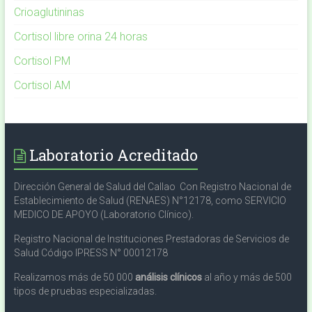
Crioaglutininas
Cortisol libre orina 24 horas
Cortisol PM
Cortisol AM
Laboratorio Acreditado
Dirección General de Salud del Callao Con Registro Nacional de
Establecimiento de Salud (RENAES) N°12178, como SERVICIO
MEDICO DE APOYO (Laboratorio Clínico).
Registro Nacional de Instituciones Prestadoras de Servicios de
Salud Código IPRESS N° 00012178
Realizamos más de 50 000
análisis clínicos
al año y más de 500
tipos de pruebas especializadas.