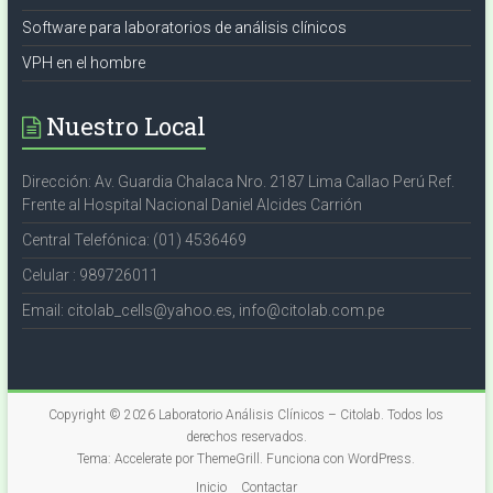
Software para laboratorios de análisis clínicos
VPH en el hombre
Nuestro Local
Dirección: Av. Guardia Chalaca Nro. 2187 Lima Callao Perú Ref.
Frente al Hospital Nacional Daniel Alcides Carrión
Central Telefónica: (01) 4536469
Celular : 989726011
Email: citolab_cells@yahoo.es, info@citolab.com.pe
Copyright © 2026
Laboratorio Análisis Clínicos – Citolab
. Todos los
derechos reservados.
Tema:
Accelerate
por ThemeGrill. Funciona con
WordPress
.
Inicio
Contactar