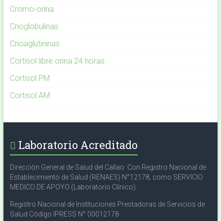
Cromo-orina
Crioglobulinas
Crioaglutininas
Cortisol libre orina 24 horas
Cortisol PM
Cortisol AM
Laboratorio Acreditado
Dirección General de Salud del Callao Con Registro Nacional de
Establecimiento de Salud (RENAES) N°12178, como SERVICIO
MEDICO DE APOYO (Laboratorio Clínico).
Registro Nacional de Instituciones Prestadoras de Servicios de
Salud Código IPRESS N° 00012178