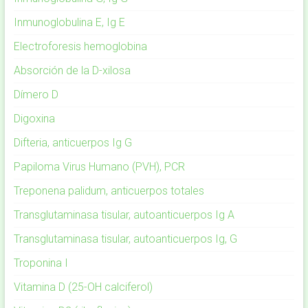
Inmunoglobulina E, Ig E
Electroforesis hemoglobina
Absorción de la D-xilosa
Dímero D
Digoxina
Difteria, anticuerpos Ig G
Papiloma Virus Humano (PVH), PCR
Treponena palidum, anticuerpos totales
Transglutaminasa tisular, autoanticuerpos Ig A
Transglutaminasa tisular, autoanticuerpos Ig, G
Troponina I
Vitamina D (25-OH calciferol)