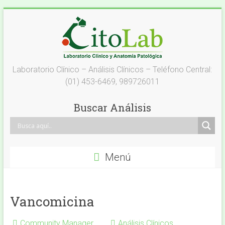
Saltar
al
contenido
Laboratorio
Laboratorio Clínico – Análisis Clínicos – Teléfono Central:
(01) 453-6469, 989726011
Análisis
Clínicos
Buscar Análisis
–
Citolab
Menú
Análisis
Clínicos
Vancomicina
Community Manager
Análisis Clínicos