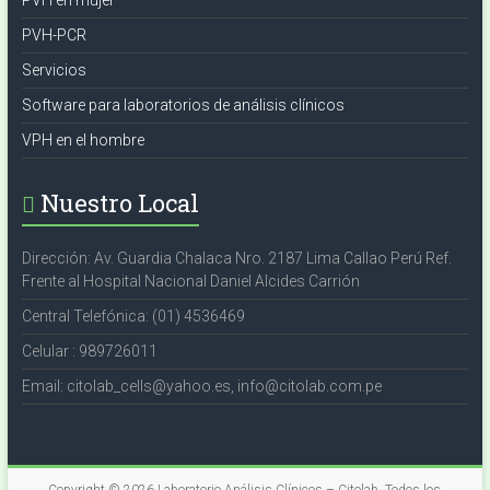
PVH en mujer
PVH-PCR
Servicios
Software para laboratorios de análisis clínicos
VPH en el hombre
Nuestro Local
Dirección: Av. Guardia Chalaca Nro. 2187 Lima Callao Perú Ref.
Frente al Hospital Nacional Daniel Alcides Carrión
Central Telefónica: (01) 4536469
Celular : 989726011
Email: citolab_cells@yahoo.es, info@citolab.com.pe