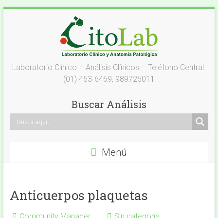
Saltar
al
contenido
Laboratorio
Laboratorio Clínico – Análisis Clínicos – Teléfono Central:
(01) 453-6469, 989726011
Análisis
Clínicos
Buscar Análisis
–
Citolab
Menú
Análisis
Clínicos
Anticuerpos plaquetas
Community Manager
Sin categoría