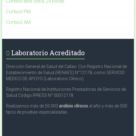
Cortisol libre orina 24 horas
Cortisol PM
Cortisol AM
Laboratorio Acreditado
Dirección General de Salud del Callao Con Registro Nacional de
Establecimiento de Salud (RENAES) N°12178, como SERVICIO
MEDICO DE APOYO (Laboratorio Clínico).
Registro Nacional de Instituciones Prestadoras de Servicios de
Salud Código IPRESS N° 00012178
Realizamos más de 50 000
análisis clínicos
al año y más de 500
tipos de pruebas especializadas.