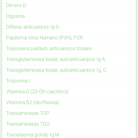
Dímero D
Digoxina
Difteria, anticuerpos Ig G
Papiloma Virus Humano (PVH), PCR
Treponena palidum, anticuerpos totales
Transglutaminasa tisular, autoanticuerpos Ig A
Transglutaminasa tisular, autoanticuerpos Ig, G
Troponina I
Vitamina D (25-OH calciferol)
Vitamina B2 (riboflavina)
Transaminasas TGP
Transaminasas TGO
Toxoplasma gondii, Ig M