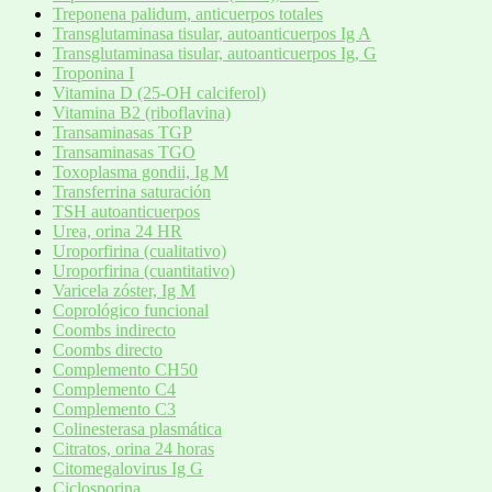
Treponena palidum, anticuerpos totales
Transglutaminasa tisular, autoanticuerpos Ig A
Transglutaminasa tisular, autoanticuerpos Ig, G
Troponina I
Vitamina D (25-OH calciferol)
Vitamina B2 (riboflavina)
Transaminasas TGP
Transaminasas TGO
Toxoplasma gondii, Ig M
Transferrina saturación
TSH autoanticuerpos
Urea, orina 24 HR
Uroporfirina (cualitativo)
Uroporfirina (cuantitativo)
Varicela zóster, Ig M
Coprológico funcional
Coombs indirecto
Coombs directo
Complemento CH50
Complemento C4
Complemento C3
Colinesterasa plasmática
Citratos, orina 24 horas
Citomegalovirus Ig G
Ciclosporina