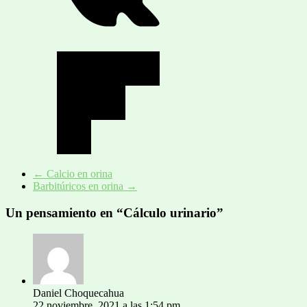
←
Calcio en orina
Barbitúricos en orina
→
Un pensamiento en “
Cálculo urinario
”
Daniel Choquecahua
22 noviembre, 2021 a las 1:54 pm