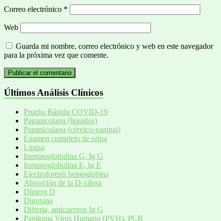
Correo electrónico
*
Web
Guarda mi nombre, correo electrónico y web en este navegador
para la próxima vez que comente.
Últimos Análisis Clínicos
Prueba Rápida COVID-19
Papanicolaou (líquidos)
Papanicolaou (cérvico-vaginal)
Examen completo de orina
Lipasa
Inmunoglobulina G, Ig G
Inmunoglobulina E, Ig E
Electroforesis hemoglobina
Absorción de la D-xilosa
Dímero D
Digoxina
Difteria, anticuerpos Ig G
Papiloma Virus Humano (PVH), PCR