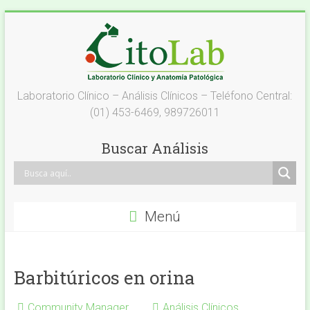
Saltar
al
contenido
Laboratorio
Laboratorio Clínico – Análisis Clínicos – Teléfono Central:
(01) 453-6469, 989726011
Análisis
Clínicos
Buscar Análisis
–
Citolab
Menú
Análisis
Clínicos
Barbitúricos en orina
Community Manager
Análisis Clínicos