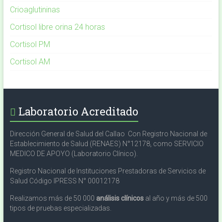
Crioaglutininas
Cortisol libre orina 24 horas
Cortisol PM
Cortisol AM
Laboratorio Acreditado
Dirección General de Salud del Callao Con Registro Nacional de
Establecimiento de Salud (RENAES) N°12178, como SERVICIO
MEDICO DE APOYO (Laboratorio Clínico).
Registro Nacional de Instituciones Prestadoras de Servicios de
Salud Código IPRESS N° 00012178
Realizamos más de 50 000
análisis clínicos
al año y más de 500
tipos de pruebas especializadas.