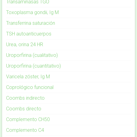
Transaminasas TGO
Toxoplasma gondii, Ig M
Transferrina saturación
TSH autoanticuerpos
Urea, orina 24 HR
Uroporfirina (cualitativo)
Uroporfirina (cuantitativo)
Varicela zóster, Ig M
Coprológico funcional
Coombs indirecto
Coombs directo
Complemento CH50
Complemento C4