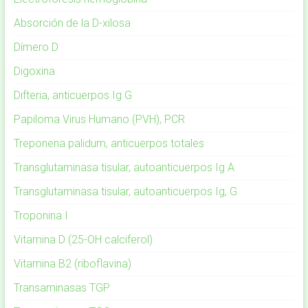
Absorción de la D-xilosa
Dímero D
Digoxina
Difteria, anticuerpos Ig G
Papiloma Virus Humano (PVH), PCR
Treponena palidum, anticuerpos totales
Transglutaminasa tisular, autoanticuerpos Ig A
Transglutaminasa tisular, autoanticuerpos Ig, G
Troponina I
Vitamina D (25-OH calciferol)
Vitamina B2 (riboflavina)
Transaminasas TGP