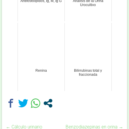
Antifosfolípidos, Ig, M, Ig G
Análisis de la Orina
Urocultivo
Renina
Bilirrubinas total y
fraccionada
←
Cálculo urinario
Benzodiazepinas en orina
→