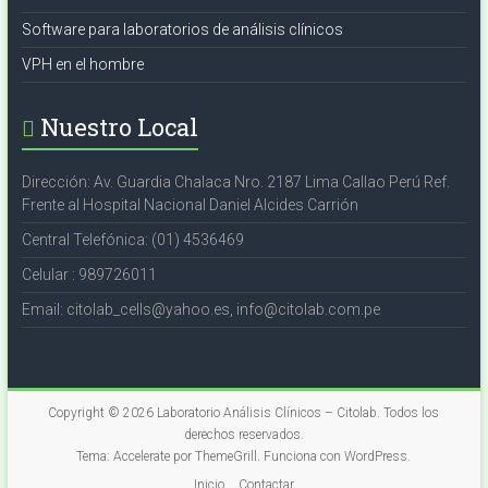
Software para laboratorios de análisis clínicos
VPH en el hombre
Nuestro Local
Dirección: Av. Guardia Chalaca Nro. 2187 Lima Callao Perú Ref.
Frente al Hospital Nacional Daniel Alcides Carrión
Central Telefónica: (01) 4536469
Celular : 989726011
Email: citolab_cells@yahoo.es, info@citolab.com.pe
Copyright © 2026
Laboratorio Análisis Clínicos – Citolab
. Todos los
derechos reservados.
Tema:
Accelerate
por ThemeGrill. Funciona con
WordPress
.
Inicio
Contactar