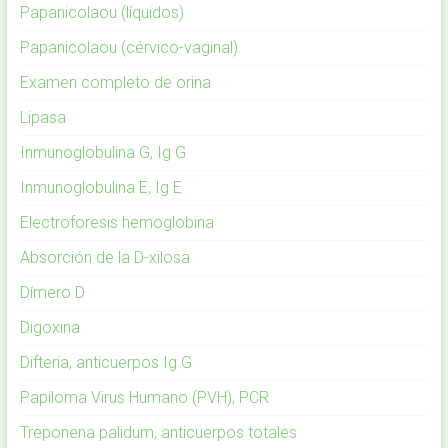
Papanicolaou (líquidos)
Papanicolaou (cérvico-vaginal)
Examen completo de orina
Lipasa
Inmunoglobulina G, Ig G
Inmunoglobulina E, Ig E
Electroforesis hemoglobina
Absorción de la D-xilosa
Dímero D
Digoxina
Difteria, anticuerpos Ig G
Papiloma Virus Humano (PVH), PCR
Treponena palidum, anticuerpos totales