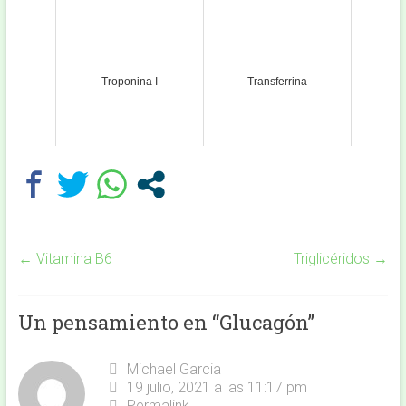
Troponina I
Transferrina
←
Vitamina B6
Triglicéridos
→
Un pensamiento en “
Glucagón
”
Michael Garcia
19 julio, 2021 a las 11:17 pm
Permalink