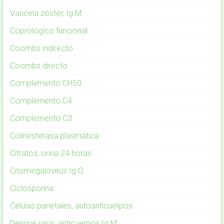
Varicela zóster, Ig M
Coprológico funcional
Coombs indirecto
Coombs directo
Complemento CH50
Complemento C4
Complemento C3
Colinesterasa plasmática
Citratos, orina 24 horas
Citomegalovirus Ig G
Ciclosporina
Células parietales, autoanticuerpos
Dengue virus, anticuerpos Ig M