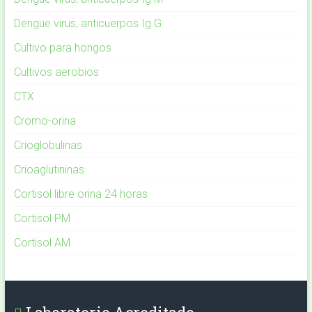
Dengue virus, anticuerpos Ig G
Cultivo para hongos
Cultivos aerobios
CTX
Cromo-orina
Crioglobulinas
Crioaglutininas
Cortisol libre orina 24 horas
Cortisol PM
Cortisol AM