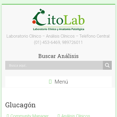
Saltar
al
contenido
Laboratorio
Laboratorio Clínico – Análisis Clínicos – Teléfono Central:
(01) 453-6469, 989726011
Análisis
Clínicos
Buscar Análisis
–
Citolab
Menú
Análisis
Clínicos
Glucagón
Community Manager
Análisis Clínicos