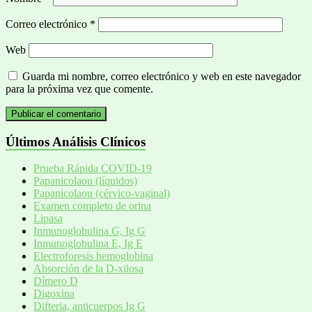
Correo electrónico
*
Web
Guarda mi nombre, correo electrónico y web en este navegador
para la próxima vez que comente.
Últimos Análisis Clínicos
Prueba Rápida COVID-19
Papanicolaou (líquidos)
Papanicolaou (cérvico-vaginal)
Examen completo de orina
Lipasa
Inmunoglobulina G, Ig G
Inmunoglobulina E, Ig E
Electroforesis hemoglobina
Absorción de la D-xilosa
Dímero D
Digoxina
Difteria, anticuerpos Ig G