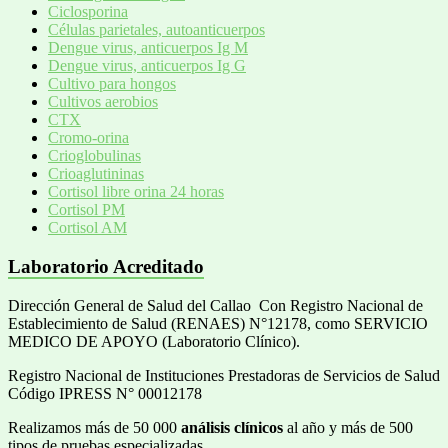
Ciclosporina
Células parietales, autoanticuerpos
Dengue virus, anticuerpos Ig M
Dengue virus, anticuerpos Ig G
Cultivo para hongos
Cultivos aerobios
CTX
Cromo-orina
Crioglobulinas
Crioaglutininas
Cortisol libre orina 24 horas
Cortisol PM
Cortisol AM
Laboratorio Acreditado
Dirección General de Salud del Callao Con Registro Nacional de
Establecimiento de Salud (RENAES) N°12178, como SERVICIO
MEDICO DE APOYO (Laboratorio Clínico).
Registro Nacional de Instituciones Prestadoras de Servicios de Salud
Código IPRESS N° 00012178
Realizamos más de 50 000
análisis clínicos
al año y más de 500
tipos de pruebas especializadas.