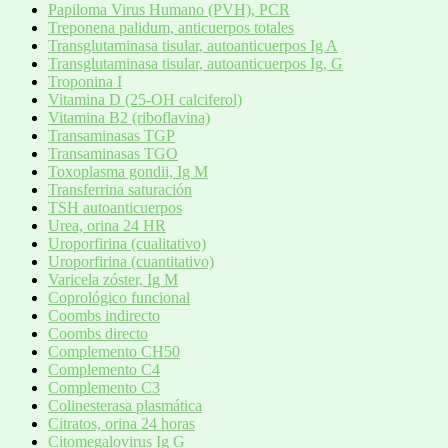
Papiloma Virus Humano (PVH), PCR
Treponena palidum, anticuerpos totales
Transglutaminasa tisular, autoanticuerpos Ig A
Transglutaminasa tisular, autoanticuerpos Ig, G
Troponina I
Vitamina D (25-OH calciferol)
Vitamina B2 (riboflavina)
Transaminasas TGP
Transaminasas TGO
Toxoplasma gondii, Ig M
Transferrina saturación
TSH autoanticuerpos
Urea, orina 24 HR
Uroporfirina (cualitativo)
Uroporfirina (cuantitativo)
Varicela zóster, Ig M
Coprológico funcional
Coombs indirecto
Coombs directo
Complemento CH50
Complemento C4
Complemento C3
Colinesterasa plasmática
Citratos, orina 24 horas
Citomegalovirus Ig G