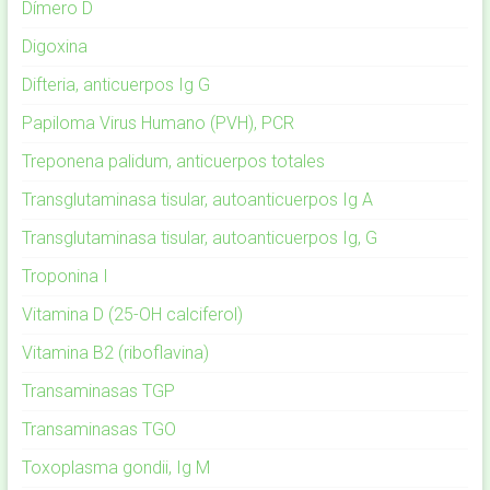
Dímero D
Digoxina
Difteria, anticuerpos Ig G
Papiloma Virus Humano (PVH), PCR
Treponena palidum, anticuerpos totales
Transglutaminasa tisular, autoanticuerpos Ig A
Transglutaminasa tisular, autoanticuerpos Ig, G
Troponina I
Vitamina D (25-OH calciferol)
Vitamina B2 (riboflavina)
Transaminasas TGP
Transaminasas TGO
Toxoplasma gondii, Ig M