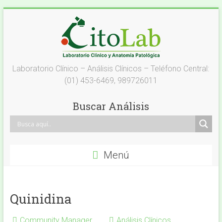
Saltar
al
contenido
Laboratorio
Laboratorio Clínico – Análisis Clínicos – Teléfono Central:
(01) 453-6469, 989726011
Análisis
Clínicos
Buscar Análisis
–
Citolab
Menú
Análisis
Clínicos
Quinidina
Community Manager
Análisis Clínicos