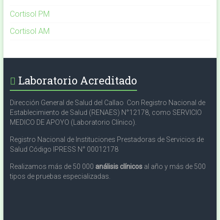
Cortisol PM
Cortisol AM
Laboratorio Acreditado
Dirección General de Salud del Callao Con Registro Nacional de
Establecimiento de Salud (RENAES) N°12178, como SERVICIO
MEDICO DE APOYO (Laboratorio Clínico).
Registro Nacional de Instituciones Prestadoras de Servicios de
Salud Código IPRESS N° 00012178
Realizamos más de 50 000
análisis clínicos
al año y más de 500
tipos de pruebas especializadas.