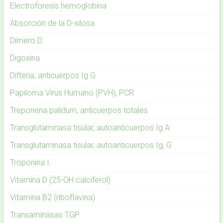
Electroforesis hemoglobina
Absorción de la D-xilosa
Dímero D
Digoxina
Difteria, anticuerpos Ig G
Papiloma Virus Humano (PVH), PCR
Treponena palidum, anticuerpos totales
Transglutaminasa tisular, autoanticuerpos Ig A
Transglutaminasa tisular, autoanticuerpos Ig, G
Troponina I
Vitamina D (25-OH calciferol)
Vitamina B2 (riboflavina)
Transaminasas TGP