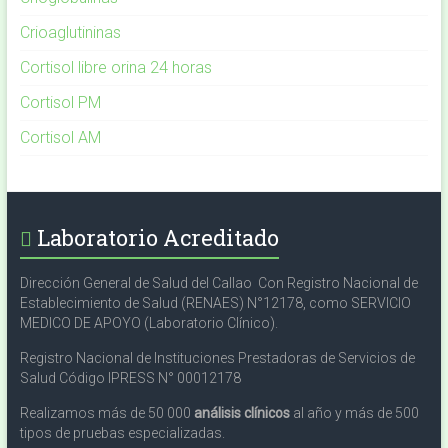
Crioaglutininas
Cortisol libre orina 24 horas
Cortisol PM
Cortisol AM
Laboratorio Acreditado
Dirección General de Salud del Callao Con Registro Nacional de
Establecimiento de Salud (RENAES) N°12178, como SERVICIO
MEDICO DE APOYO (Laboratorio Clínico).
Registro Nacional de Instituciones Prestadoras de Servicios de
Salud Código IPRESS N° 00012178
Realizamos más de 50 000
análisis clínicos
al año y más de 500
tipos de pruebas especializadas.