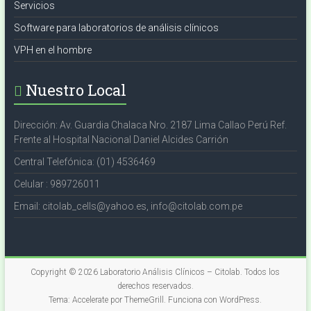
Servicios
Software para laboratorios de análisis clínicos
VPH en el hombre
Nuestro Local
Dirección: Av. Guardia Chalaca Nro. 2187 Lima Callao Perú Ref.
Frente al Hospital Nacional Daniel Alcides Carrión
Central Telefónica: (01) 4536469
Celular : 989726011
Email: citolab_cells@yahoo.es, info@citolab.com.pe
Copyright © 2026
Laboratorio Análisis Clínicos – Citolab
. Todos los
derechos reservados.
Tema:
Accelerate
por ThemeGrill. Funciona con
WordPress
.