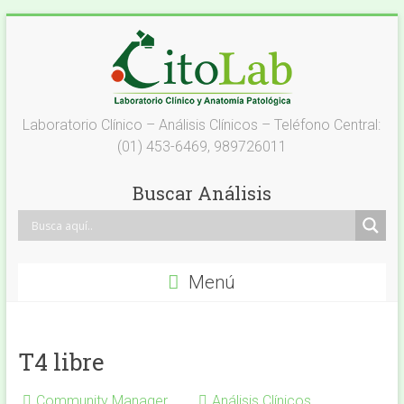
Saltar
al
contenido
Laboratorio
Laboratorio Clínico – Análisis Clínicos – Teléfono Central:
(01) 453-6469, 989726011
Análisis
Clínicos
Buscar Análisis
–
Citolab
Menú
Análisis
Clínicos
T4 libre
Community Manager
Análisis Clínicos