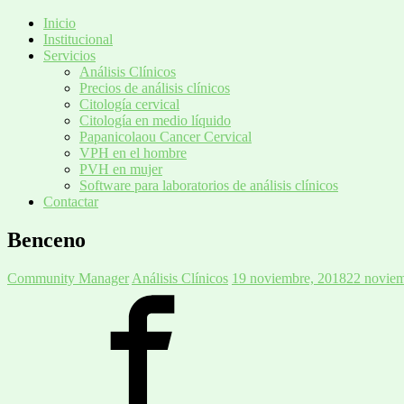
Inicio
Institucional
Servicios
Análisis Clínicos
Precios de análisis clínicos
Citología cervical
Citología en medio líquido
Papanicolaou Cancer Cervical
VPH en el hombre
PVH en mujer
Software para laboratorios de análisis clínicos
Contactar
Benceno
Community Manager
Análisis Clínicos
19 noviembre, 2018
22 noviem